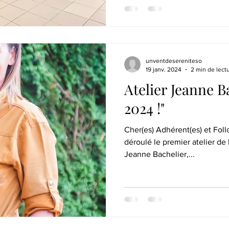
unventdesereniteso
19 janv. 2024
2 min de lect
Atelier Jeanne B
2024 !"
Cher(es) Adhérent(es) et Follo
déroulé le premier atelier de
Jeanne Bachelier,...