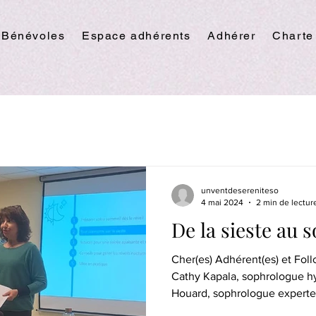
Bénévoles
Espace adhérents
Adhérer
Charte
unventdesereniteso
4 mai 2024
2 min de lectur
De la sieste au 
Cher(es) Adhérent(es) et Foll
Cathy Kapala, sophrologue h
Houard, sophrologue experte.