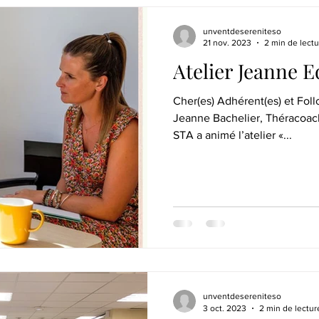
unventdesereniteso
21 nov. 2023
2 min de lectu
Atelier Jeanne E
Cher(es) Adhérent(es) et Fol
Jeanne Bachelier, Théracoach au fémi
STA a animé l’atelier «...
unventdesereniteso
3 oct. 2023
2 min de lectur