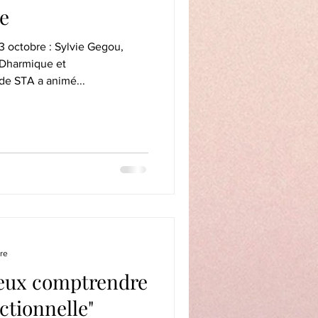
ie
: Sylvie Gegou,
 Dharmique et
e STA a animé...
re
ieux comptrendre
ctionnelle"