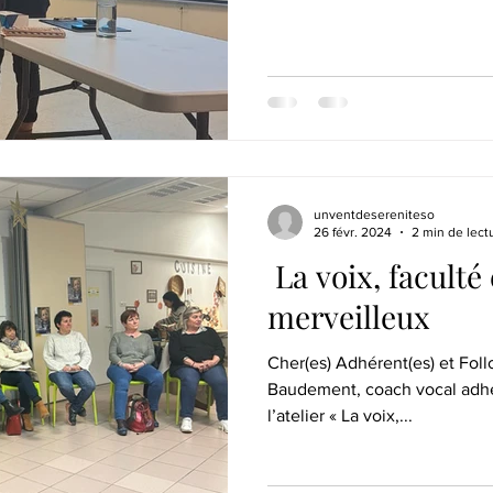
unventdesereniteso
26 févr. 2024
2 min de lect
La voix, faculté 
merveilleux
Cher(es) Adhérent(es) et Follo
Baudement, coach vocal adh
l’atelier « La voix,...