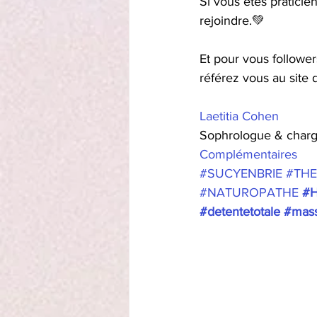
Si vous êtes praticie
rejoindre.💚
Et pour vous follower
référez vous au site
Laetitia Cohen
Sophrologue & char
Complémentaires
#SUCYENBRIE
#THE
#NATUROPATHE
#
#detentetotale
#mass