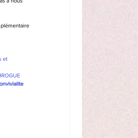
pas à nous 
mplémentaire 
 et 
HROGUE
onvivialite