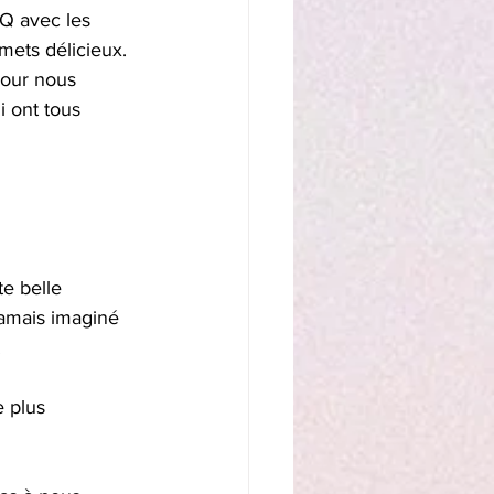
Q avec les 
mets délicieux. 
pour nous 
i ont tous 
e belle 
jamais imaginé 
.
 plus 