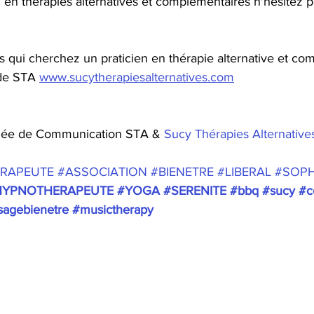
n en thérapies alternatives et complémentaires n'hésitez 
s qui cherchez un praticien en thérapie alternative et co
 de STA 
www.sucytherapiesalternatives.com
gée de Communication STA & 
Sucy Thérapies Alternatives
RAPEUTE
#ASSOCIATION
#BIENETRE
#LIBERAL
#SOP
HYPNOTHERAPEUTE
#YOGA
#SERENITE
#bbq
#sucy
#c
agebienetre
#musictherapy