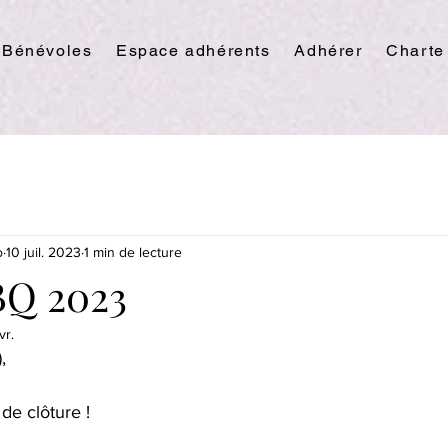
Bénévoles
Espace adhérents
Adhérer
Charte
o
10 juil. 2023
1 min de lecture
BQ 2023
vr.
,
de clôture !