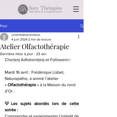
Post
unventdesereniteso
4 juin 2024
2 min de lecture
Atelier Olfactothérapie
Dernière mise à jour :
23 avr.
Cher(es) Adhérent(es) et Followers✨
Mardi 16 avril : Frédérique Lisbet, 
Naturopathe,
 a 
animé l’atelier 
«
 Olfactothérapie
 » à la Maison du rond 
d’Or :
💡Les sujets abordés lors de cette 
soirée :
Comprendre et expérimenter l’intérêt de 