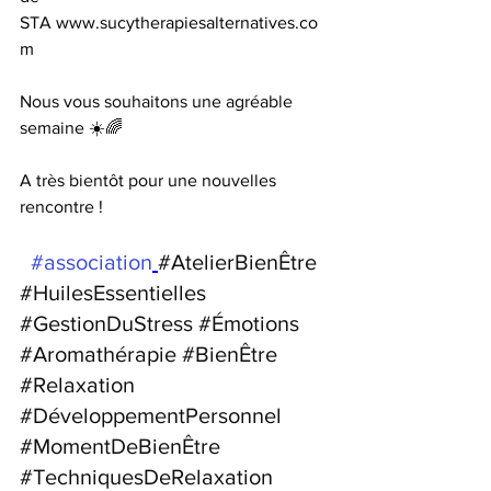
STA 
www.sucytherapiesalternatives.co
m
Nous vous souhaitons une agréable 
semaine ☀️🌈
A très bientôt pour une nouvelles 
rencontre !
#association
#AtelierBienÊtre
#HuilesEssentielles
#GestionDuStress
#Émotions
#Aromathérapie
#BienÊtre
#Relaxation
#DéveloppementPersonnel
#MomentDeBienÊtre
#TechniquesDeRelaxation