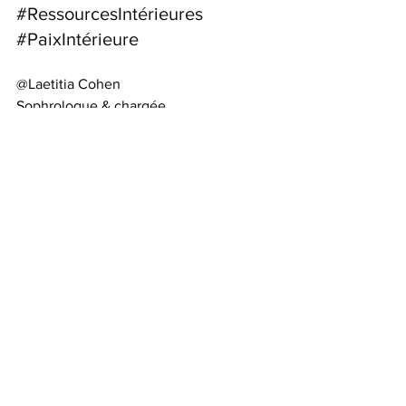
#RessourcesIntérieures
#PaixIntérieure
@Laetitia Cohen
Sophrologue & chargée 
de 
Communication
 STA & 
Complémentaires