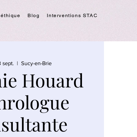
 éthique
Blog
Interventions STAC
 sept.
  |  
Sucy-en-Brie
nie Houard
hrologue
sultante