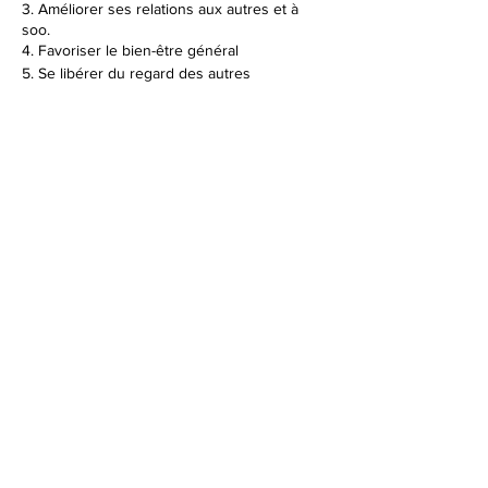
3. Améliorer ses relations aux autres et à
soo.
4. Favoriser le bien-être général
5. Se libérer du regard des autres
Partager cet événement
Sucy Thérapies alternative est une association à
but non lucatif dont les statuts sont déposés en
préfecture du val de marne sous lE n°
W941017925
Domiciliée au 14 rue du clos de Pacy 94370