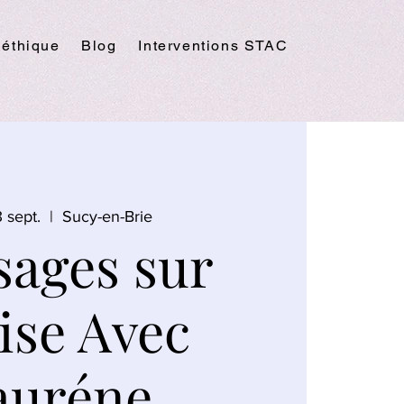
 éthique
Blog
Interventions STAC
 sept.
  |  
Sucy-en-Brie
ages sur
ise Avec
auréne