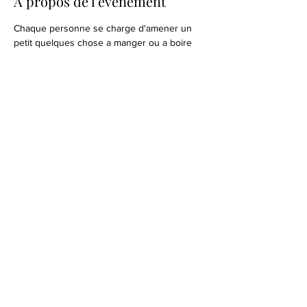
À propos de l'événement
Chaque personne se charge d'amener un 
petit quelques chose a manger ou a boire 
Partager cet événement
Sucy Thérapies alternative est une association à
but non lucatif dont les statuts sont déposés en
préfecture du val de marne sous lE n°
W941017925
Domiciliée au 14 rue du clos de Pacy 94370