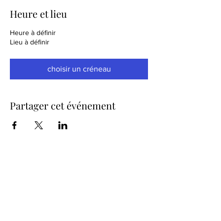
Heure et lieu
Heure à définir
Lieu à définir
choisir un créneau
Partager cet événement
Sucy Thérapies alternative est une association à
but non lucatif dont les statuts sont déposés en
préfecture du val de marne sous lE n°